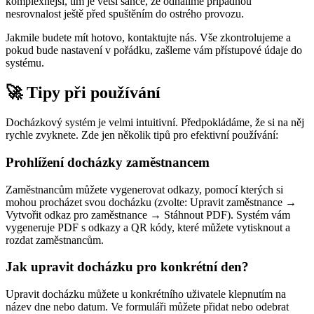
komplexnější, tím je větší šance, že odhalíme případnou
nesrovnalost ještě před spuštěním do ostrého provozu.
Jakmile budete mít hotovo, kontaktujte nás.
Vše zkontrolujeme a
pokud bude nastavení v pořádku, zašleme vám přístupové údaje do
systému.
🚀 Tipy při používání
Docházkový systém je velmi intuitivní. Předpokládáme, že si na něj
rychle zvyknete. Zde jen několik tipů pro efektivní používání:
Prohlížení docházky zaměstnancem
Zaměstnancům můžete vygenerovat odkazy, pomocí kterých si
mohou procházet svou docházku (zvolte: Upravit zaměstnance →
Vytvořit odkaz pro zaměstnance → Stáhnout PDF). Systém vám
vygeneruje PDF s odkazy a QR kódy, které můžete vytisknout a
rozdat zaměstnancům.
Jak upravit docházku pro konkrétní den?
Upravit docházku můžete u konkrétního uživatele klepnutím na
název dne nebo datum. Ve formuláři můžete přidat nebo odebrat