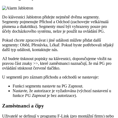
Do klávesnici Jablotron přidejte nejméně dvěma segmenty.
Segmenty pojmenujte
Příchod
a
Odchod
(zachovejte velká/malá
písmena a diakritiku). Segmenty musí být vyhrazeny pouze pro
účely docházkového systému, nelze je použít na ovládání PG.
Pokud chcete zpracovávat i jiné události můžete přidat další
segmenty:
Oběd
,
Přestávka
,
Lékař
. Pokud byste potřebovali nějaký
další typ události, kontaktujte nás.
Až budete tisknout popisky na klávesnici, doporučujeme vložit na
pravou část znaky
>>
, které zaměstnanci naznačují, že má PG pro
ovládání stisknout červené tlačítko.
U segmentů pro záznam příchodu a odchodů se nastavuje:
Funkci segmentu nastavte na
PG Zapnout
.
Nastavte, že
autorizace je vyžadována (výchozí nastavení u
funkce
PG Zapnout
je bez autorizace)
.
Zaměstnanci a čipy
Uživatelé se definují v programu F-Link (pro montážní firmy) nebo