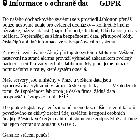
🔒 Informace o ochraně dat — GDPR
Do našeho docházkového systému se z prostředí Jablotron
přenáší
pouze nezbytné údaje pro evidenci docházky
– konkrétně jméno
uživatele, název události (např. Příchod, Odchod, Oběd apod.) a čas
události. Nepřenášejí se žádná bezpečnostní data, přístupové kódy,
čísla čipů ani jiné informace ze zabezpečovacího systému.
Zároveň
nezískáváme žádný přístup do systému Jablotron
. Veškeré
nastavení na straně alarmu provádí výhradně zákazníkem zvolený
partner – certifikovaný technik Jablotron. My pracujeme pouze s
notifikačními e-maily, které systém odesílá.
Naše servery jsou umístěny v Praze a veškerá
data jsou
zpracovávána výhradně v rámci České republiky 🇨🇿
. Vzhledem k
tomu, že i společnost Jablotron je česká firma, žádná data
neopouštějí Evropskou unii
🇪🇺
.
Dle platné legislativy není samotné jméno bez dalších identifikátorů
považováno za citlivý osobní údaj (zvláštní kategorii osobních
údajů). Přesto k veškerým datům přistupujeme zodpovědně a dbáme
na jejich ochranu v souladu s GDPR.
Garance vrácení peněz!