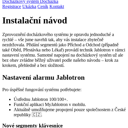
Docházkový
systém
Docházka
Registrace
Ukázka
Ceník
Kontakt
Instalační návod
Zprovoznění docházkového systému je opravdu jednoduché a
rychlé – vše jsme navrhli tak, aby vás instalace zbytečně
nezdržovala. Přidání segmentů jako Příchod a Odchod (případně
také Oběd, Přestávka nebo Lékař) provádí technik Jablotron v rámci
nastavení systému. Samotné napojení na docházkový systém už ale
bez obav zvládne běžný uživatel podle našeho návodu – krok za
krokem, přehledně a bez složitostí.
Nastavení alarmu Jablotron
Pro úspěšné fungování systému potřebujete:
Ústřednu Jablotron 100/100+.
Funkční aplikaci MyJablotron v mobilu.
Aktuálně umožňujeme propojení pouze společnostem z České
republiky
🇨🇿
.
Nové segmenty klávesnice