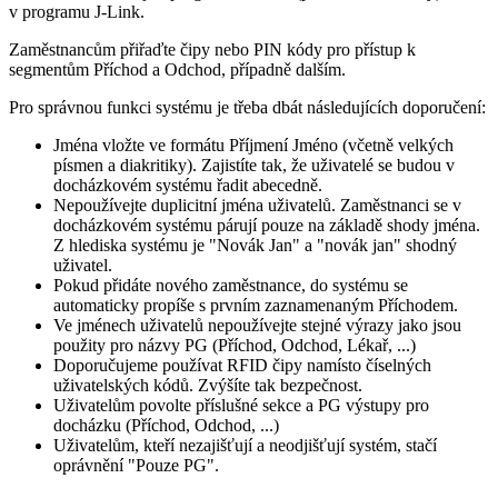
v programu J-Link.
Zaměstnancům přiřaďte čipy nebo PIN kódy pro přístup k
segmentům Příchod a Odchod, případně dalším.
Pro správnou funkci systému je třeba dbát následujících doporučení:
Jména vložte ve formátu
Příjmení Jméno
(včetně velkých
písmen a diakritiky). Zajistíte tak, že uživatelé se budou v
docházkovém systému řadit abecedně.
Nepoužívejte duplicitní jména uživatelů
. Zaměstnanci se v
docházkovém systému párují pouze na základě shody jména.
Z hlediska systému je "Novák Jan" a "novák jan" shodný
uživatel.
Pokud přidáte nového zaměstnance, do systému se
automaticky propíše s prvním zaznamenaným Příchodem.
Ve jménech uživatelů nepoužívejte stejné výrazy jako jsou
použity pro názvy PG (Příchod, Odchod, Lékař, ...)
Doporučujeme používat RFID čipy namísto číselných
uživatelských kódů. Zvýšíte tak bezpečnost.
Uživatelům povolte příslušné sekce a PG výstupy pro
docházku (Příchod, Odchod, ...)
Uživatelům, kteří nezajišťují a neodjišťují systém, stačí
oprávnění "Pouze PG".