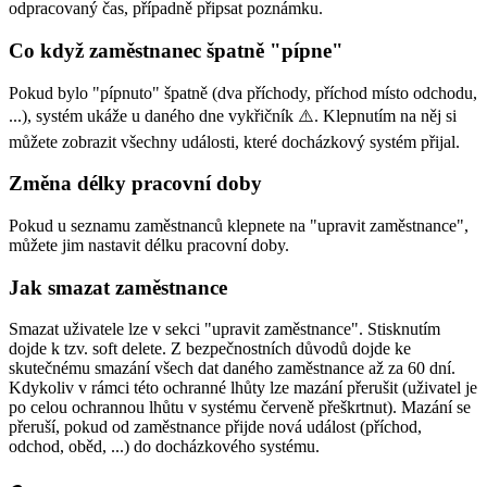
odpracovaný čas, případně připsat poznámku.
Co když zaměstnanec špatně "pípne"
Pokud bylo "pípnuto" špatně (dva příchody, příchod místo odchodu,
...), systém ukáže u daného dne vykřičník ⚠️. Klepnutím na něj si
můžete zobrazit všechny události, které docházkový systém přijal.
Změna délky pracovní doby
Pokud u seznamu zaměstnanců klepnete na "upravit zaměstnance",
můžete jim nastavit délku pracovní doby.
Jak smazat zaměstnance
Smazat uživatele lze v sekci "upravit zaměstnance". Stisknutím
dojde k tzv. soft delete. Z bezpečnostních důvodů dojde ke
skutečnému smazání všech dat daného zaměstnance až za 60 dní.
Kdykoliv v rámci této ochranné lhůty lze mazání přerušit (uživatel je
po celou ochrannou lhůtu v systému červeně přeškrtnut). Mazání se
přeruší, pokud od zaměstnance přijde nová událost (příchod,
odchod, oběd, ...) do docházkového systému.