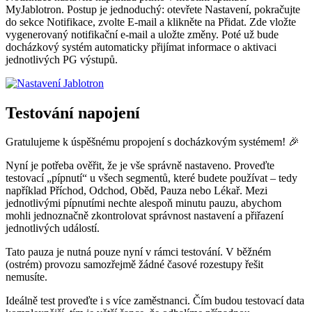
MyJablotron. Postup je jednoduchý: otevřete
Nastavení
, pokračujte
do sekce
Notifikace
, zvolte
E-mail
a klikněte na
Přidat
. Zde vložte
vygenerovaný notifikační e-mail a uložte změny. Poté už bude
docházkový systém automaticky přijímat informace o aktivaci
jednotlivých PG výstupů.
Testování napojení
Gratulujeme k úspěšnému propojení s docházkovým systémem! 🎉
Nyní je potřeba ověřit, že je vše správně nastaveno. Proveďte
testovací „pípnutí“ u
všech segmentů, které budete používat
– tedy
například Příchod, Odchod, Oběd, Pauza nebo Lékař.
Mezi
jednotlivými pípnutími nechte alespoň minutu pauzu
, abychom
mohli jednoznačně zkontrolovat správnost nastavení a přiřazení
jednotlivých událostí.
Tato pauza je nutná pouze nyní v rámci testování. V běžném
(ostrém) provozu samozřejmě žádné časové rozestupy řešit
nemusíte.
Ideálně test proveďte i s více zaměstnanci.
Čím budou testovací data